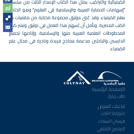
الكيميائية والتراكيب. يمثل هذا الكتاب الإصدار الثالث من سلسلة
"إسهامات الحضارة العربية والإسلامية في العلوم" وهو الخاص
بعلم الكيمياء، وقد عُني بتوثيق مجموعة مختارة من مقتنيات دار
الكتب المصرية. ونأمل أن يُسهم هذا العمل في توثيق ونشر كنوز
المخطوطات العلمية العربية منها والإسلامية، وإتاحتها لجميع
الدارسين والباحثين مدعمة بنماذج فريدة ونادرة في مجال علم
الكيمياء.
الصفحة الرئيسية
طلب زيارة
قاعات العرض
بانوراما التراث
فرسان السماء
البرنامج الثقافي