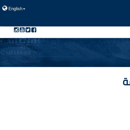
English
ة