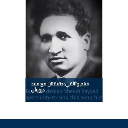
فيلم وثائقي: دقيقتان مع سيد
درويش