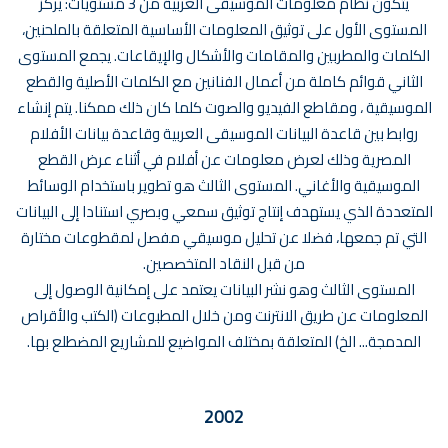
يتكون نظام معلومات الموسيقى العربية من 3 مستويات: يركز
المستوى الأول على توثيق المعلومات الأساسية المتعلقة بالملحنين،
الكلمات والمطربين والمقامات والأشكال والإيقاعات. يجمع المستوى
الثاني قوائم كاملة من أعمال الفنانين مع الكلمات الأصلية والقطع
الموسيقية ، ومقاطع الفيديو والصوت كلما كان ذلك ممكنا. يتم إنشاء
روابط بين قاعدة البيانات الموسيقى العربية وقاعدة بيانات الأفلام
المصرية وذلك لعرض معلومات عن أفلام في أثناء عرض القطع
الموسيقية والأغاني. المستوى الثالث هو تطوير باستخدام الوسائط
المتعددة الذي يستهدف إنتاج توثيق سمعي وبصري استنادا إلى البيانات
التي تم جمعها، فضلا عن تحليل موسيقي مفصل لمقطوعات مختارة
من قبل النقاد المتخصصين.
المستوى الثالث وهو نشر البيانات يعتمد على إمكانية الوصول إلى
المعلومات عن طريق الانترنت ومن خلال المطبوعات (الكتب والأقراص
المدمجة... الخ) المتعلقة بمختلف المواضيع للمشاريع المضطلع بها.
2002