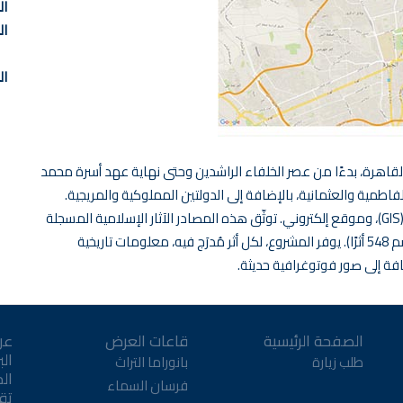
ال
ال
ال
لقاهرة، بدءًا من عصر الخلفاء الراشدين وحتى نهاية عهد أسرة محمد
طمية والعثمانية، بالإضافة إلى الدولتين المملوكية والمريجية.
ويتألف المشروع من قاعدة بيانات، ونظام معلومات جغرافية (GIS)، وموقع إلكتروني. توثّق هذه المصادر الآثار الإسلامية المسجلة
رسميًا في القاهرة، وفقًا لقوائم وزارة الآثار المصرية (والتي تضم 548 أثرًا). يوفر المشروع، لكل أثر مُدرَج فيه، معلومات تاريخية
افة إلى صور فوتوغرافية حديثة.
الصفحة الرئيسية
قاعات العرض
عن
الب
طلب زيارة
بانوراما التراث
ال
فرسان السماء
تقن