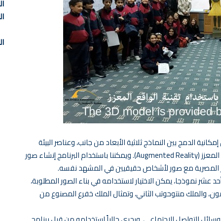
ال
ال
ال
ر التطبيق إمكانية الدمج بين النماذج ثلاثية الأبعاد من جانب، وعناصر البيئة
الواقعية من حولنا من جانب آخر، وذلك عن طريق تقنية الواقع المعزز (Augmented Reality). ويمكننا باستخدام البرنامج إنشاء صور
آثار المصرية مع صور لأشخاص حقيقيين في المشهد نفسه.
أحد عشر نموذجا، يمكن الاختيار لاستخدامه في بناء الصور المطلوبة،
مون، والملك منتوحوتب الثاني، وتمثال الملك خفرع المصنوع من
سائل التواصل الاجتماعي. ويجري حالياً استخدامه من قبل برنامج