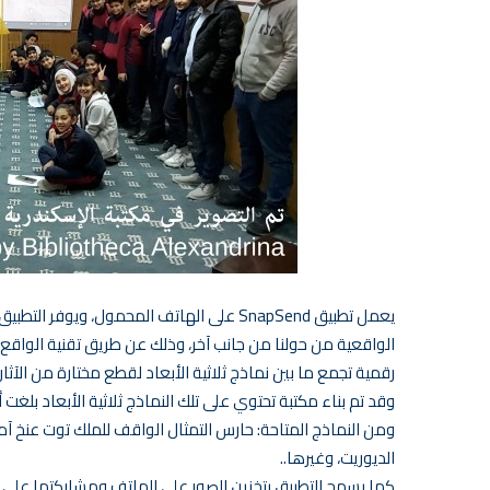
يعمل تطبيق SnapSend على الهاتف المحمول، ويوف
رقمية تجمع ما بين نماذج ثلاثية الأبعاد لقطع مختارة من ال
وقد تم بناء مكتبة تحتوي على تلك النماذج ثلاثية الأبعاد بلغت 
ومن النماذج المتاحة: حارس التمثال الواقف للملك توت عنخ آ
الديوريت، وغيرها..
كما يسمح التطبيق بتخزين الصور على الهاتف ومشاركتها على و