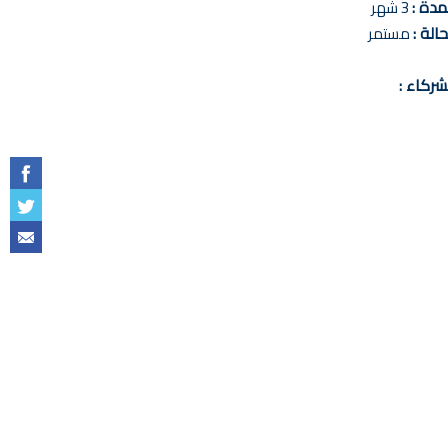
مدة :
3 شهر
حالة :
مستمر
شركاء :