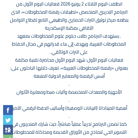
انطلقت اليوم الثلاثاء 2 يونيو 2026 فعاليات اليوم الأول من
البرنامج التدريبي المتخصص «تطبيقات رقمنة المخطوطات»، الذي
ينظمه مركز توثيق التراث الحضاري والطبيعي التابع لقطاع التواصل
الثقافي بمكتبة الإسكندرية
. يستهدف البرنامج طلاب دبلوم علوم المخطوطات بمعهد
المخطوطات العربية، ويهدف إلى بناء قدراتهم في مجال الحفاظ
على التراث الوثائقي.
فعاليات اليوم الأول: شهد اليوم الأول محاضرة تقنية مكثفة
بعنوان «رقمنة المخطوطات العربية»، تعرف خلالها الباحثون على:
أسس الرقمنة والمعايير الدولية المتبعة
.
الأجهزة والمعدات المتخصصة وآليات ضبط ومعايرة الألوان
.
أهمية الميتاداتا (البيانات الوصفية) وأساليب الحفظ الرقمي الآمن
.
كما تضمن البرنامج تدريباً عملياً مباشراً، حيث شارك المتدربون في:
التصوير الحي لنماذج من الأوراق القديمة ومحاكاة للمخطوطات