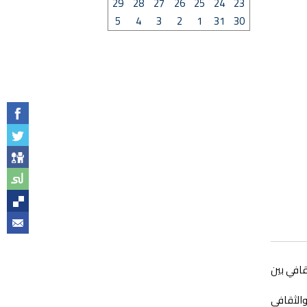
29
28
27
26
25
24
23
5
4
3
2
1
31
30
قافي بين
والثقافي