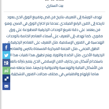
بيت السناري
تهدف الورشة إلى التعريف بتاريخ فن قص وتفريغ الورق الذي يعود
تاريخه إلى القرن الرابع الميلادي عندما تم اختراع الورق في الصين، وهو
فن يعتمد علي دقة تفريغ الوحدات الزخرفية المطبوعة علي ورق
مقوي. كما تهدف إلى التعرف على أسماء العناصر الخاصة بالوحدات
الهندسية في الفنون الإسلامية، مثل التعرف على العناصر الزخرفية في
الطبق النجمي، مثل: النجمة المركزية المسماة بالترس والعناصر
الزخرفية الأخرى، مثل: الكندة واللوزة. ويتم تطبيق هذا تقنيات هذا الفن
باستخدام أشكال من زخارف الفن الإسلامي الذي يتميز بثرائه بالعديد
من الأشكال النباتية والهندسية والحيوانية وغيرها، مما يجعله مصدرا
هاما للإلهام والاقتباس في مختلف مجالات الفنون التشكيلية.