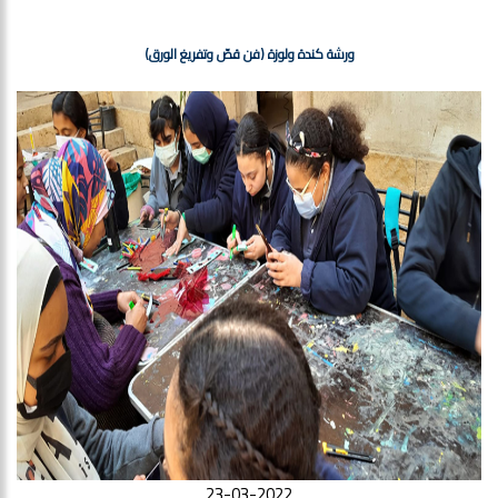
ورشة كندة ولوزة (فن قصّ وتفريغ الورق)
23-03-2022