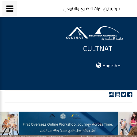
مركز توثيق التراث الحضارى والطبيعي
CULTNAT
مركز توثيق التراث الحضارى والطبيعي
English
ious
Next