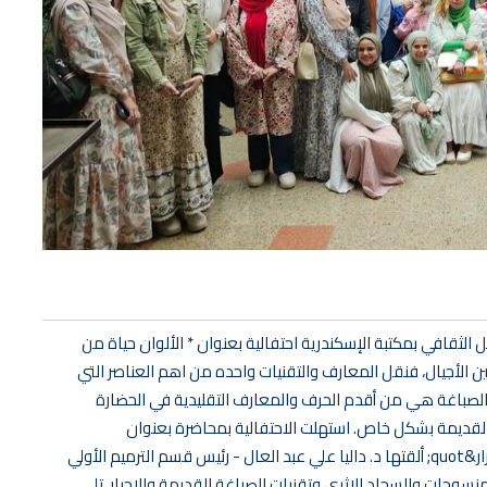
 الثقافي بمكتبة الإسكندرية احتفالية بعنوان * الألوان حياة من
بين الأجيال، فنقل المعارف والتقنيات واحده من اهم العناصر التي
 الصباغة هي من أقدم الحرف والمعارف التقليدية في الحضارة
القديمة بشكل خاص. استهلت الاحتفالية بمحاضرة بعنوان
&quot;الاصباغ الأثرية تنبض بالحياة والاحبار التاريخية تبوح بالأسرار&quot; ألقتها د. داليا علي عبد العال - رئيس قسم الترميم الأولي
نسوجات والسجاد الاثري وتقنيات الصباغة القديمة والاحبار. تلى