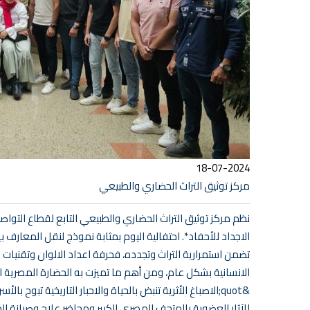
18-07-2024
مركز توثيق التراث الحضاري والطبيعي
نظم مركز توثيق التراث الحضاري والطبيعي التابع لقطاع التواصل
الاجداد للأحفاد*. احتفالية اليوم بمثابة نموذج لنقل المعارف 
تضمن استمرارية التراث وتجدده، فحرفة اعداد الالوان وتقنيات
الانسانية بشكل عام، ومن أهم ما تميزت به الحضارة المصرية 
للآثار العضوية بالمتحف المصري الكبير ومحاضر علاج وصيانة الم