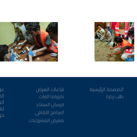
الصفحة الرئيسية
قاعات العرض
عن
الب
طلب زيارة
بانوراما التراث
ال
فرسان السماء
تقن
البرنامج الثقافي
حو
معرض المشروعات