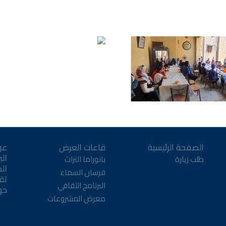
الصفحة الرئيسية
قاعات العرض
عن
الب
طلب زيارة
بانوراما التراث
ال
فرسان السماء
تقن
البرنامج الثقافي
حو
معرض المشروعات