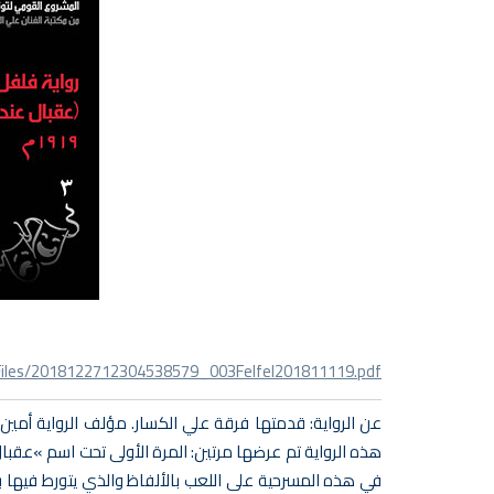
/Files/2018122712304538579_003Felfel201811119.pdf
في هذه المسرحية على اللعب بالألفاظ والذي يتورط فيها بطل 