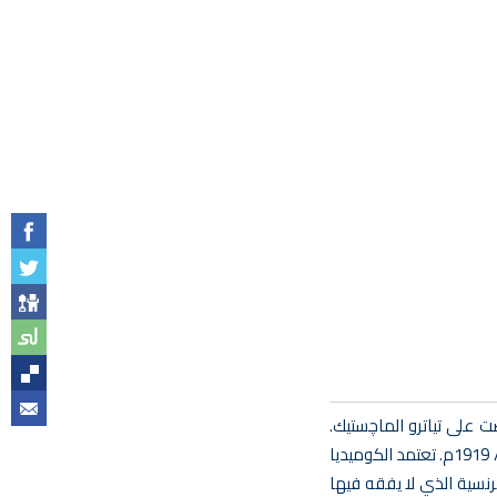
علي الكسار. مؤلف الرواية أمين صدقي ألحان الرواية إبراهيم فوزي. تلقين حامد السيد. عدد الفصول 3. عرضت على تياترو الماچستيك.
هذه الرواية تم عرضها مرتين: المرة الأولى تحت اسم »عقبال عندكم« وتاريخ العرض 3/1919 م. أعيد عرضها تحت اسم »فلفل« فى 19/6/ 1919م. تعتمد الكوميديا
فرنسية الذي لا يفقه فيها