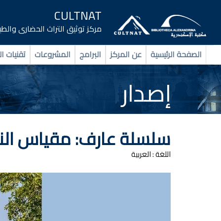
CULTNAT
مركز توثيق التراث الحضارى والط
الصفحة الرئيسية
عن المركز
البرامج
المشروعات
تقنيات ال
إصدار
سلسلة عارف: مقياس الني
اللغة :
العربية