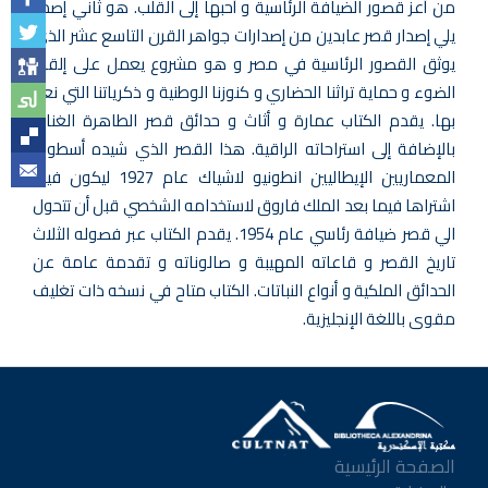
من أعز قصور الضيافة الرئاسية و أحبها إلى القلب. هو ثاني إصدار
يلي إصدار قصر عابدين من إصدارات جواهر القرن التاسع عشر الذي
يوثق القصور الرئاسية في مصر و هو مشروع يعمل على إلقاء
الضوء و حماية تراثنا الحضاري و كنوزنا الوطنية و ذكرياتنا التي نعتز
بها. يقدم الكتاب عمارة و أثاث و حدائق قصر الطاهرة الغناء.
بالإضافة إلى استراحاته الراقية. هذا القصر الذي شيده أسطورة
المعماريين الإيطاليين انطونيو لاشياك عام 1927 ليكون فيلا،
اشتراها فيما بعد الملك فاروق لاستخدامه الشخصي قبل أن تتحول
الي قصر ضيافة رئاسي عام 1954. يقدم الكتاب عبر فصوله الثلاث
تاريخ القصر و قاعاته المهيبة و صالوناته و تقدمة عامة عن
الحدائق الملكية و أنواع النباتات. الكتاب متاح في نسخه ذات تغليف
مقوى باللغة الإنجليزية.
الصفحة الرئيسية