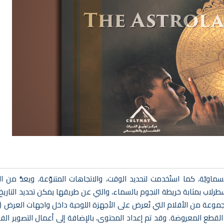
سماويّة، كما استُخدمت لتحديد الوقت، والاتجاهات المتنوّعة، ويعدُّ من 
طرلاب بمثابة خريطة النجوم بالسماء، والتي عن طريقها يمكن تحديد التاري
مجموعة من الأفلام التي تُعرض على الأجهزة اللوحية داخل واجهات العرض (ا
طع المعروضة. وقد تم إعداد المحتوى، بالإضافة إلى أعمال التصوير الفوتو