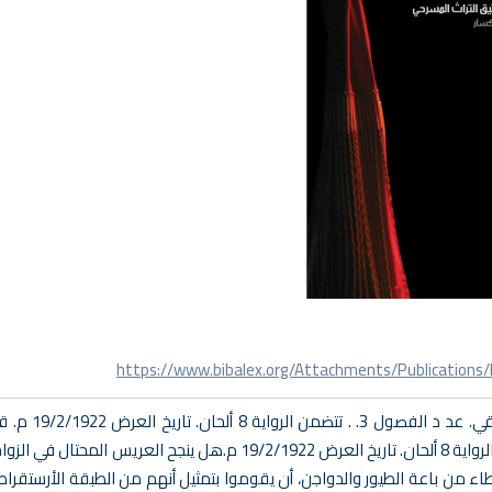
https://www.bibalex.org/Attachments/Publicatio
قدمتها فرقة علي الكسار.
مؤلف الرواية أمين أفندي صدقي. عد د الفصول 3. تتضمن الرواية 8 ألحان. تاريخ العرض /2/1922
ء من باعة الطيور والدواجن، أن يقوموا بتمثيل أنهم من الطبقة الأرستقرا