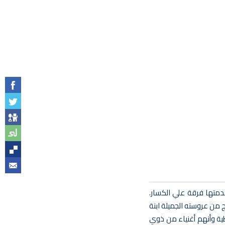
 مؤلف الرواية أمين أفندي صدقي. عد د الفصول 3. . تتضمن الرواية 8 ألحان. تاريخ العرض 19/2/1922 م. قدمتها فرقة علي الكسار.
19 م.هل ينجح العريس المحتال في الزواج من عروسته الجميلة ابنة
طية وأنهم أغنياء من ذوي