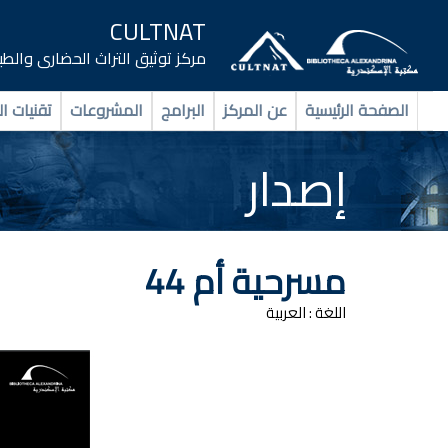
CULTNAT
مركز توثيق التراث الحضارى والط
الصفحة الرئيسية
عن المركز
البرامج
المشروعات
تقنيات ال
إصدار
مسرحية أم 44
اللغة :
العربية