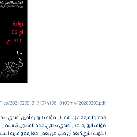
ns/Files/2021020913171974196_010Om4420200209.pdf
الكونت الثري؟ بعد أن طلب من بعض معارفه وأقاربه البسطا