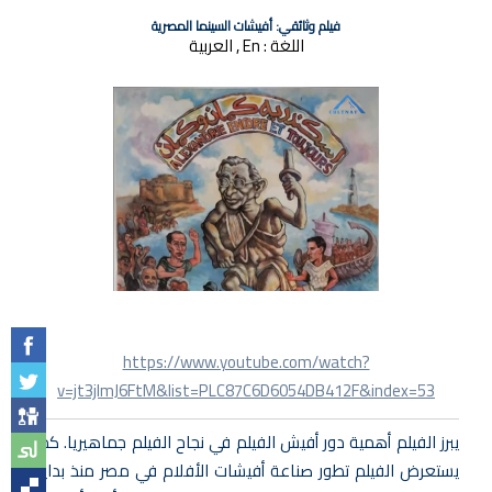
فيلم وثائقي: أفيشات السينما المصرية
اللغة :
En , العربية
https://www.youtube.com/watch?
v=jt3jlmJ6FtM&list=PLC87C6D6054DB412F&index=53
يبرز الفيلم أهمية دور أفيش الفيلم في نجاح الفيلم جماهيريا. كما
يستعرض الفيلم تطور صناعة أفيشات الأفلام في مصر منذ بداية