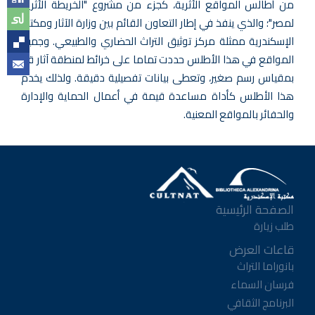
من أطالس المواقع الأثرية، كجزء من مشروع "الخريطة الأثرية
لمصر"؛ والذي ينفذ في إطار التعاون القائم بين وزارة الآثار ومكتبة
الإسكندرية ممثلة مركز توثيق التراث الحضاري والطبيعي. وجميع
المواقع في هذا الأطلس حددت تماما على خرائط لمنطقة آثار قنا
بمقياس رسم صغير، وتعطى بيانات تفصيلية دقيقة. ولذلك يخدم
هذا الأطلس كأداة مساعدة قيمة في أعمال الحماية والإدارة
والحفائر بالمواقع المعنية.
الصفحة الرئيسية
طلب زيارة
قاعات العرض
بانوراما التراث
فرسان السماء
البرنامج الثقافي