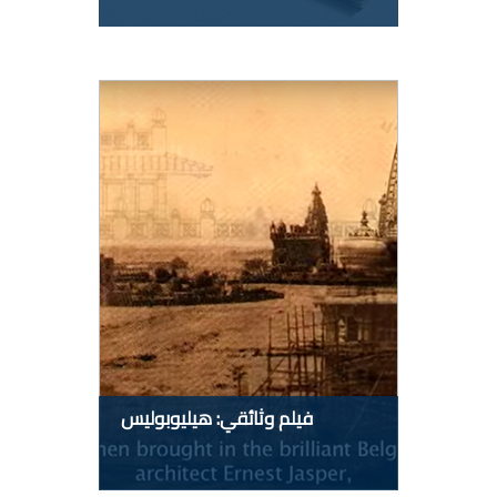
فيلم وثائقي: هيليوبوليس