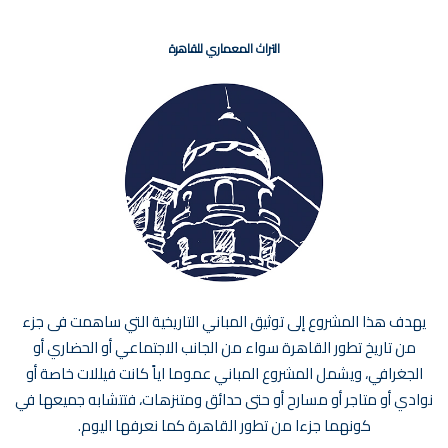
التراث المعماري للقاهرة
يهدف هذا المشروع إلى توثيق المباني التاريخية التي ساهمت فى جزء
من تاريخ تطور القاهرة سواء من الجانب الاجتماعي أو الحضاري أو
الجغرافي، ويشمل المشروع المباني عموما اياً كانت فيللات خاصة أو
نوادي أو متاجر أو مسارح أو حتى حدائق ومتنزهات، فتتشابه جميعها في
كونهما جزءا من تطور القاهرة كما نعرفها اليوم.