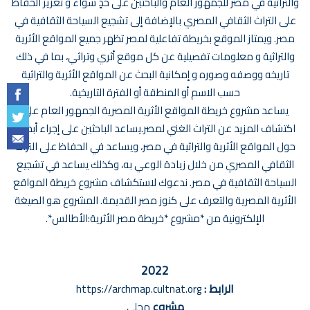
والتراثية في مصر للجمهور العام والباحثين على حدٍ سواء و تعزيز الحفاظ
على التراث الثقافي المصري بالإضافة إلى تشجيع السياحة الثقافية في
مصر. ويمتاز الموقع بخريطة تفاعلية لمصر تظهر جميع المواقع الأثرية
والتراثية و معلومات تفصيلية عن كل موقع أثري وتراثي، بما في ذلك
تاريخه ووصفه وصوره و إمكانية البحث عن المواقع الأثرية والتراثية
حسب الاسم أو المنطقة أو الفترة التاريخية.
يساعد مشروع خريطة المواقع الأثرية المصرية الجمهور العام على
اكتشاف المزيد عن التراث الغني لمصر.يساعد الباحثين على إجراء أبحاث
حول المواقع الأثرية والتراثية في مصر، ويساعد في الحفاظ على التراث
الثقافي المصري من خلال زيادة الوعي به، وكذلك يساعد في تشجيع
السياحة الثقافية في مصر. ندعوك لاستكشاف مشروع خريطة المواقع
الأثرية المصرية والتعرف على كنوز مصر القديمة. المشروع هو الصيغة
الإلكترونية من *مشروع *خريطة مصر الأثرية:الأطالس*.
2022
الرابط :
https://archmap.cultnat.org
مشروع
محلي