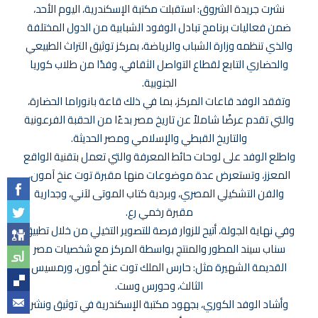
نشرت جريدة الشروق: استقبلت مكتبة الإسكندرية، اليوم الأحد،
ضمن فعاليات برنامج تبادل الوفود الشبابية من الدول المختلفة
والذي تنظمه وزارة الشباب والرياضة، بمركز توثيق التراث الطبيعي
والحضاري التابع لقطاع التواصل الثقافي، وفدًا من طلاب كوريا
الجنوبية.
وتفقد الوفد قاعات المركز، بما في ذلك قاعة بانوراما الحضارة،
والتي تقدم عرضًا شاملاً عن تاريخ مصر بدءًا من الحقبة الفرعونية
والتاريخ القبطي والإسلامي ومصر الحديثة.
واطلع الوفد على لوحات حائط المعرفة والتي تعمل بتقنية الواقع
المعزز، وتستعرض عدة موضوعات منها مقبرة توت عنخ آمون،
والفن التشكيلي المصري، وبردية كتاب الموتى لآني، وجدارية
مقبرة رخمي رع.
وفي نهاية الجولة، أتيح للزوار فرصة للتصوير التخيلي من خلال تطبيق
سناب سيند المطور والمنتج بواسطة المركز مع شخصيات مصر
القديمة الشهيرة مثل: حارس الملك توت عنخ أمون، ورمسيس
الثالث، وحورس وست.
وأشاد الوفد الكوري، بجهود مكتبة الإسكندرية في توثيق ونشر