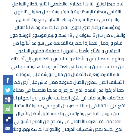
قام مركز توثيق التراث الحضاري والطبيعي التابع لقطاع التواصل
الثقافي بمكتبة الإسكندرية بتنفيذ ورشة عمل بعنوان "المهن
والحرف في مصر القديمة"، وذلك بالتعاون مع بيت السناري
ومؤسسة براعم جنتي لذوي القدرات الخاصة، وذلك للأطفال
والنشء من سن 6 سنوات إلى 19 سنة. وتركز موضوع الورشة حول
قيام وازدهار الحضارة المصرية القديمة على سواعد أبنائها من
الحرفيين والصُنّاع وأصحاب المهن المختلفة، فمنهم البناءون
ومنهم المعماريون والأطباء والفلاحون والعازفون، إلى آخر ذلك
من مختلف المهن والحرف التي بلغت أوج ازدهارها وتقدمها في
تلك الفترة. وتعرف الأطفال من خلال الورشة على رسومات
الأسلاف الذين ينتمون لأجيال متنوعة ممن عاش على أرض مصر،
كما أدركوا قدر التقدم الذي تم إحرازه قديما متجسدا في مختلف
المخترعات والإبداعات في شتى المجالات، وأن من بين المهام التي
تقع على عاتقنا في زمننا الحاضر، بذل الجهد في محاولة الاستفادة
من دروس الماضي وخبراته في بناء مستقبل أفضل للأجيال
القادمة. كما تعرف الأطفال على نماذج من الطين الأسواني
الذي يجسد بعض شخصيات الحرفين والأدوات الخاصة بهم، وذلك