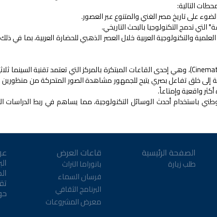
حطات التالية:
التي تدمج التكنولوجيا بالبحث التاريخي.
علمية والتكنولوجية العربية خلال العصر الذهبي للحضارة العربية، بما في ذلك
واختُتمت الزيارة بحضور عرض خاص في قاعة سينيماتيكا (Cinematica)، وهي إحدى القاعات المبتكرة بالمركز التي تعتمد تقنية السينم
ث (Stereoscope). تهدف هذه التجربة إلى خلق تفاعل بصري يتيح للجمهور مشاهدة الصور المتحركة من منظور
ثر واقعية وإمتاعاً.
وطني باستخدام أحدث الوسائل التكنولوجية، مما يساهم في ربط الدراسات ال
الصفحة الرئيسية
قاعات العرض
عن
الب
طلب زيارة
بانوراما التراث
ال
فرسان السماء
تقن
البرنامج الثقافي
حو
معرض المشروعات