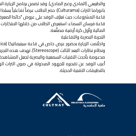
والطبيعي (المادي وغير المادي). وقد تضمن برنامج الزيارة الم
بانوراما التراث (Culturama): حضر الطلاب عرضاً تفاعلياً يسلط الضوء على تاريخ مصر الغني والمتنوع عبر العصور.
قاعة المشروعات: حيث تعرّف الوفد على عروض "حائط المعرفة" 
قاعة فرسان السماء: استعرض الطلاب من خلالها الابتكارات ال
المائية وأول كرة أرضية مصنَّعة.
التجربة البصرية والتفاعلية
ونظام نظارات البعد الثال
مدعومة بأحدث التقنيات السمعية والبصرية لجعل المشاهدة أك
أعرب الوفد عن تقديره للجهود المبذولة في صون التراث ال
بالتطبيقات التقنية الحديثة.