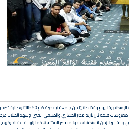
استضاف مركز توثيق التراث الحضاري والطبيعي التابع لمكتبة الإسكندرية اليوم وفدًا طلابيًا من جامعة ن
لى معروضات قيمة تُبرز تاريخ مصر الحضاري والطبيعي الغني. وشهد الطلاب عر
ر في رحلة عبر الزمن لاستكشاف عوالم مصر المختلفة. كما زاروا قاعة الميكرو جا