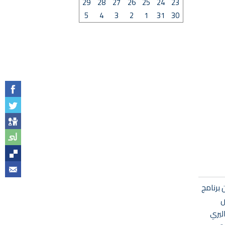
29
28
27
26
25
24
23
5
4
3
2
1
31
30
يو جيزة ضم 50 طالبًا وطالبة. تضمن برنامج
ض
ليري