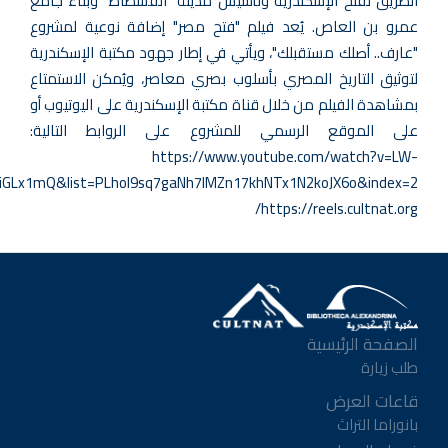
الطريق لفتح الإسكندرية وتأسيس مدينة "الفسطاط" وبناء جامع
عمرو بن العاص. يُعد فيلم "فتح مصر" إضافة نوعية لمشروع
"عارف.. أصلك مستقبلك"، ويأتي في إطار جهود مكتبة الإسكندرية
لتوثيق التاريخ المصري بأسلوب بصري معاصر، ويُمكن الاستمتاع
بمشاهدة الفيلم من خلال قناة مكتبة الإسكندرية على اليوتيوب أو
على الموقع الرسمي للمشروع على الروابط التالية:
https://www.youtube.com/watch?v=LW-
iGLx1mQ&list=PLhoI9sq7gaNh7lMZn17khNTx1N2koJX6o&index=2
https://reels.cultnat.org/
الصفحة الرئيسية
طلب زيارة
قاعات العرض
بانوراما التراث