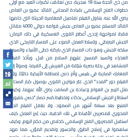
من ذي الحجة سنة 18 هجرية، حين تعانقت تكبيرات العيد مع أولى
خطوات الفتح الإسلامي بقيادة الصحابي القائد عمرو بن العاص
رضي الله عنه. يتناول الفيلم تفاصيل المغامرة الجريئة التي خاضها
القائد المسلم عمرو بن العاص بجيش قوامه حوالي 4000 مقاتل
فقط، لمواجهة إحدى أعظم القوى العسكرية في ذلك الزمان؛
الجيش البيزنطي. ويُسلط العمل الضوء على المسار التاريخي الذي
سلكه الجيش، وهو ذات المسار الذي باركته خطى الأنبياء والسيدة
العذراء والسيد المسيح عليهم السلام من قبل. ويأخذ الفيلم
المشاهد في رحلة بصرية شيّقة من العريش إلى الفرما، وصولاً إلى
المعارك الضارية في بلبيس وأم دنين (منطقة الأزبكية حاليًا). ويُبرز
الفيلم دور "المدد" الذي غيّر موازين القوى بوصول كبار الصحابة
مثل الزبير بن العوام وعبادة بن الصامت رضي الله عنهما، وكيف
استطاع الجيش الإسلامي بذكاء وتخطيط كسر حصار "حصن بابليون"
المنيع بعد سبعة أشهر من الصمود. ولا يغفل الفيلم الدور
المحوري للمصريين الأقباط في تلك الحقبة، حيث يُبرز العمل كيف
استقبل المصريون الفتح الإسلامي كخلاص من حكم الروم، وكيف
ساهموا في إصلاح الطرق والجسور وتقديم المؤن، مما مهد