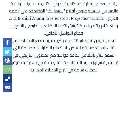
يقدم معرض مكتبة الإسكندرية الدولي للكتاب في دورته الواحدة
والعشرين، سلسلة عروض أفلام "سينماتيكا" المعتمدة على أنظمة
العرض المجسم (Stereoscopic Projection). بتقنيات ثلاثية الابعاد،
والتي قام بإنتاجها مركز توثيق التراث الحضاري والطبيعي التابع إلى
قطاع التواصل الثقافي.
تقدم عروض "سينماتيكا" تجربة بصرية فريدة تضع المشاهد في
قلب الحدث؛ حيث يتم العرض باستخدام النظارات المجسمة التي
تسمح للزائر بالتفاعل بكافة حواسه مع المحتوى التاريخي، في
تجربة حية تتجاوز حدود المشاهدة التقليدية لتصبح معايشة حقيقية
للحظات هامة في تاريخ الحضارة المصرية.