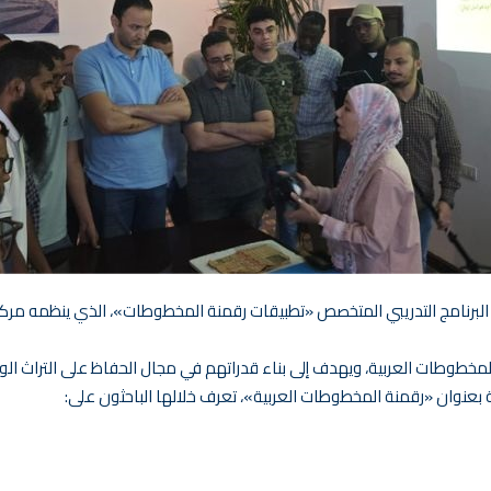
 2026 فعاليات اليوم الأول من البرنامج التدريبي المتخصص «تطبيقات رقمنة المخطوطات»، الذي
خطوطات العربية، ويهدف إلى بناء قدراتهم في مجال الحفاظ على التراث الو
 بعنوان «رقمنة المخطوطات العربية»، تعرف خلالها الباحثون على: