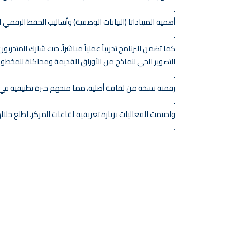
.
أهمية الميتاداتا (البيانات الوصفية) وأساليب الحفظ الرقمي 
.
كما تضمن البرنامج تدريباً عملياً مباشراً، حيث شارك المتدربو
التصوير الحي لنماذج من الأوراق القديمة ومحاكاة للمخطوط
.
رقمنة نسخة من لفافة أصلية، مما منحهم خبرة تطبيقية في ا
.
واختتمت الفعاليات بزيارة تعريفية لقاعات المركز، اطلع خلال
.