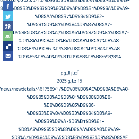
.com/story/2025/5/15/%D9%85%D9%83%D8%AA%D8%A8%D8%A9-
8%A5%D8%B3%D9%83%D9%86%D8%AF%D8%B1%D9%8A%D8%A9-
%D8%AA%D8%B7%D9%84%D9%82-
%D9%81%D9%8A%D9%84%D9%85%D8%A7-
%D9%88%D8%AB%D8%A7%D8%A6%D9%82%D9%8A%D8%A7-
%D9%84%D9%84%D8%B4%D8%A8%D8%A7%D8%A8-
%D8%B9%D9%86-%D9%86%D8%AC%D9%8A%D8%A8-
%D9%85%D8%AD%D9%81%D9%88%D8%B8/6987894
أخبار اليوم
15 مايو 2025
om/news/newdetails/4617589/1/%D9%86%D8%AC%D9%8A%D8%A8-
%D9%85%D8%AD%D9%81%D9%88%D8%B8-
%D8%B6%D9%85%D9%86-
%D8%B3%D9%84%D8%B3%D9%84%D8%A9-
%D8%B9%D8%A7%D8%B1%D9%81-
%D8%A8%D9%85%D9%83%D8%AA%D8%A8%D8%A9-
%D8%A7%D9%84%D8%A5%D8%B3%D9%83%D9%86%D8%AF