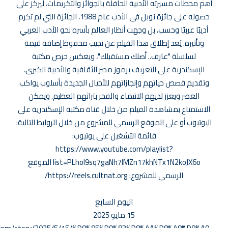
أهم محطات مسيرته الأدبية الحافلة بالجوائز والتكريمات، ليركز على
حصوله على جائزة نوبل في الأدب عام 1988، الجائزة التي لم تكرم
أديبًا عربيًا وحسب، بل وجهت أنظار العالم بأسره نحو الأدب العربي
وتأثيره. يُعد إطلاق هذا الفيلم عن نجيب محفوظ إضافة قيمة
لسلسلة "عارف.. أصلك مستقبلك"، ويعكس حرص مكتبة
الإسكندرية على التعريف برموز مصر الثقافية والأدبية الكبرى،
وتقديم قصص حياتهم وإنجازاتهم للأجيال الجديدة بأسلوب يواكب
العصر ويعزز لديهم الانتماء والفخر بتراثهم العظيم. ويمكن
الاستمتاع بمشاهدة الفيلم من خلال قناة مكتبة الإسكندرية على
اليوتيوب أو على الموقع الرسمي للمشروع من خلال الروابط التالية:
قائمة التشغيل على يوتيوب:
https://www.youtube.com/playlist?
list=PLhoI9sq7gaNh7lMZn17khNTx1N2koJX6o الموقع
الرسمي للمشروع: https://reels.cultnat.org/
اليوم السابع
15 مايو 2025