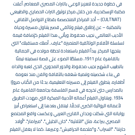
في خطوة جديدة لتعزيز الوعي بالتراث المصري المعاصر، أعلنت
مكتبة الإسكندرية، من خلال مركز توثيق التراث الحضاري والطبيعي
(CULTNAT) – أحد المراكز المتخصصة بقطاع التواصل الثقافي
بالمكتبة – عن إطلاق فيلم وثائقي قصير يتناول مسيرة وحياة
الأديب العالمي نجيب محفوظ. ويأتي هذا الفيلم كإضافة قيمة
لسلسلة الأفلام الوثائقية المتميزة "عارف.. أصلك مستقبلك" التي
ينتجها المركز. يبدأ الفيلم باستعادة لحظة مولده في الجمالية
بالقاهرة عام 1911، مسلطًا الضوء على قصة تسميته تيمنًا
بالطبيب الشهير نجيب محفوظ، والدور المحوري الذي لعبه والداه
في بناء شخصيته وتنمية شغفه بالثقافة والفن منذ نعومة
أظفاره. يتطرق الفيلم إلى مسيرته التعليمية، بدءًا من الكُتاب مرورًا
بالمدارس حتى تخرجه في قسم الفلسفة بجامعة القاهرة عام
1934. ويتناول الفيلم أعماله الأدبية المبكرة التي مهدت الطريق
لأعماله الروائية الكبرى لاحقًا. لينتقل بعدها إلى استعراض أبرز
رواياته التي شكلت وجدان القارئ العربي وعكست واقع المجتمع
المصري ببراعة، مثل "الثلاثية"، "خان الخليلي"، "ميرامار"، "أولاد
حارتنا"، "السراب"، و"ملحمة الحرافيش"، وغيرها. كما لا يغفل الفيلم