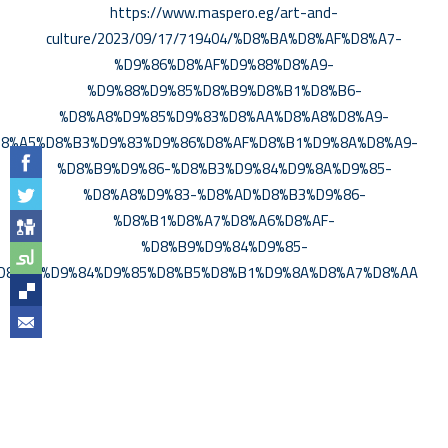
https://www.maspero.eg/art-and-
culture/2023/09/17/719404/%D8%BA%D8%AF%D8%A7-
%D9%86%D8%AF%D9%88%D8%A9-
%D9%88%D9%85%D8%B9%D8%B1%D8%B6-
%D8%A8%D9%85%D9%83%D8%AA%D8%A8%D8%A9-
8%A5%D8%B3%D9%83%D9%86%D8%AF%D8%B1%D9%8A%D8%A9-
%D8%B9%D9%86-%D8%B3%D9%84%D9%8A%D9%85-
%D8%A8%D9%83-%D8%AD%D8%B3%D9%86-
%D8%B1%D8%A7%D8%A6%D8%AF-
%D8%B9%D9%84%D9%85-
D8%A7%D9%84%D9%85%D8%B5%D8%B1%D9%8A%D8%A7%D8%AA