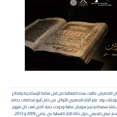
ين المصريين. نظمت هذه الفعالية من قبل مكتبة الإسكندرية وقطاع
نجازات رواد علم الآثار المصريين الأوائل. من خلال أربع محاضرات جذابة،
اشا سميكة وعزيز سوريال عطية وجودت جبرة، الذين لعب كل منهم
دورًا محوريًا في تشكيل علم الآثار المصري. بالإضافة إلى ذلك، قدم عرض تقديمي حول حالة الآثار القبطية بين عامي 2009 و 2013،