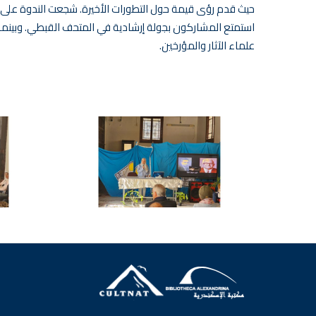
حيث قدم رؤى قيمة حول التطورات الأخيرة. شجعت الندوة على
استمتع المشاركون بجولة إرشادية في المتحف القبطي. وبينما اختُ
علماء الآثار والمؤرخين.