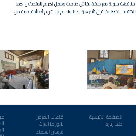
 مناقشة حيوية مع حلقة نقاش ختامية وحفل تكريم للمتحدثين. كما
تمت الفعالية، فإن تأثير هؤلاء الرواد لم يزل يُلهم أجيالًا قادمة من
الصفحة الرئيسية
قاعات العرض
عن
الب
طلب زيارة
بانوراما التراث
ال
فرسان السماء