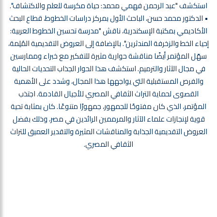
استكشف "عبد الرحمن فهمي محمد: حياة مكرسة للعلم والاكتشاف".
• الدكتور محمد حسن، الباحث الأول بمركز دراسات الخطوط، قطاع البحث
الأكاديمي بمكتبة الإسكندرية، ناقش "مدرسة تحسين الخطوط العربية:
إحياء الخط والزخرفة المندثرين". بالإضافة إلى العروض التقديمية المُلِمة،
سهّل المؤتمر أيضًا مناقشة حوارية مثيرة للتفكير مع خبراء وممارسين
في مجال الآثار والترميم. استكشف هذا الحوار الجذاب التحديات الحالية
والفرص المستقبلية التي يواجهها هذا المجال، وشدد على الأهمية
القصوى لحماية التراث الثقافي المصري للأجيال القادمة. اجتذب
المؤتمر، الذي كان مفتوحًا للجمهور، جمهورًا متنوعًا. كان بمثابة تحية
قوية لإنجازات علماء الآثار والمرممين الرائدين في مصر، وذلك بفضل
العروض التقديمية الجذابة والمناقشات المثيرة والتقدير العميق للتراث
الثقافي المصري.