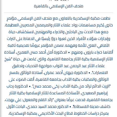
متحف الفن الإسلامي بالقاهرة
نظمت مكتبة الإسكندرية بالتعاون مع متحف الفن الإسلامي مؤتمرٍ
خاصٍ يُكرم مساهمات رواد علماء الآثار والمرممين المصريين العظيمة.
جمع هذا الحدث بين الباحثين والخبراء والمهتمين لاستكشاف حياة
وإنجازات هؤلاء الأفراد الذين لعبوا دورًا رئيسيًا في الحفاظ على التراث
الثقافي الغني للأمة وفهمه. تضمن المؤتمر عروضًا تقديمية ثاقبة
ألقاها خبراء بارزون، ومنهم: • الدكتورة أمل أحمد حسن العمري، أستاذة
الآثار الإسلامية بكلية الآثار بجامعة القاهرة، والتي غاصت في حياة "شيخ
علماء الآثار عبد الرحمن عبد التواب: مواجهة التحديات وتحقيق
الانتصارات". • الدكتورة جيهان أحمد عمران، أستاذة الوثائق بقسم
الوثائق والمكتبات بكلية الآداب بجامعة القاهرة، ألقت الضوء على
"الإرث الدائم لرائد من كلية الآداب: زكي محمد حسن". • الدكتورة رحاب
إبراهيم الصعيدي، الأستاذة المساعدة للآثار الإسلامية بكلية الآثار
بجامعة القاهرة، قدمت عرضًا بعنوان "رائد القلم والمعول: علي بهجت،
كاشف مدينة الفسطاط". • الدكتور محمد السيد حمدي، الباحث الأول
بمركز دراسات الخطوط، قطاع البحث الأكاديمي بمكتبة الإسكندرية،