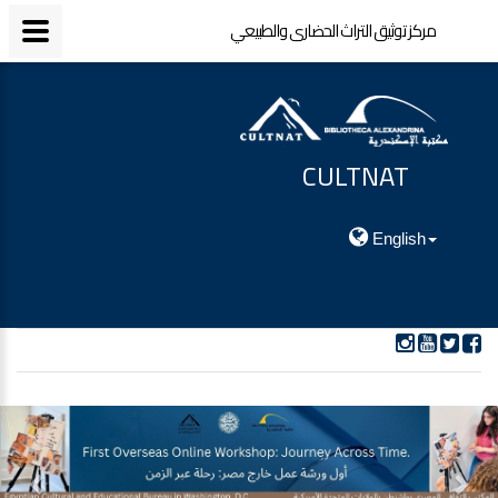
مركز توثيق التراث الحضارى والطبيعي
CULTNAT
مركز توثيق التراث الحضارى والطبيعي
English
ious
Next